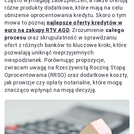
często wymagają zabezpieczeń, a także oferują
różne produkty dodatkowe, które mają na celu
obniżenie oprocentowania kredytu. Skoro o tym
mowa to poznaj
najlepsze oferty kredytów w
euro na zakupy RTV AGD
. Zrozumienie
całego
procesu
oraz skrupulatność w sprawdzaniu
ofert z różnych banków to kluczowe kroki, które
pozwalają uniknąć nieprzyjemnych
niespodzianek. Porównując propozycje,
zwracam uwagę na Rzeczywistą Roczną Stopę
Oprocentowania (RRSO) oraz dodatkowe koszty,
jak prowizje czy opłaty notarialne, które mogą
znacząco wpłynąć na moją decyzję.