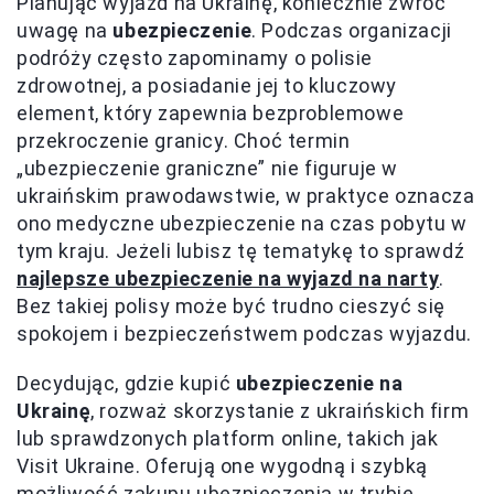
Planując wyjazd na Ukrainę, koniecznie zwróć
uwagę na
ubezpieczenie
. Podczas organizacji
podróży często zapominamy o polisie
zdrowotnej, a posiadanie jej to kluczowy
element, który zapewnia bezproblemowe
przekroczenie granicy. Choć termin
„ubezpieczenie graniczne” nie figuruje w
ukraińskim prawodawstwie, w praktyce oznacza
ono medyczne ubezpieczenie na czas pobytu w
tym kraju. Jeżeli lubisz tę tematykę to sprawdź
najlepsze ubezpieczenie na wyjazd na narty
.
Bez takiej polisy może być trudno cieszyć się
spokojem i bezpieczeństwem podczas wyjazdu.
Decydując, gdzie kupić
ubezpieczenie na
Ukrainę
, rozważ skorzystanie z ukraińskich firm
lub sprawdzonych platform online, takich jak
Visit Ukraine. Oferują one wygodną i szybką
możliwość zakupu ubezpieczenia w trybie