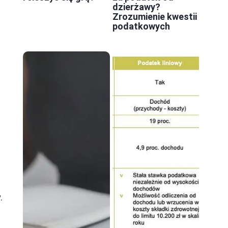
dzierżawy?
Zrozumienie kwestii
podatkowych
a
.