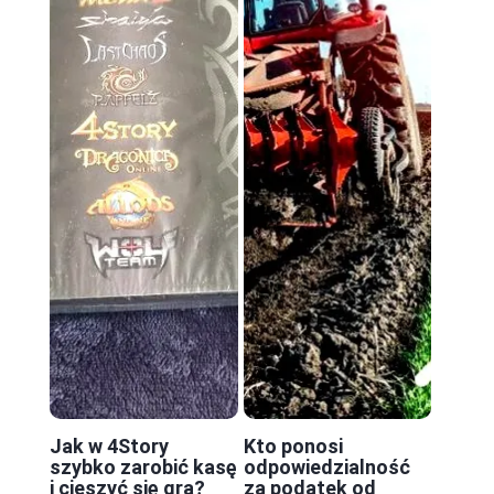
Jak w 4Story
Kto ponosi
szybko zarobić kasę
odpowiedzialność
i cieszyć się grą?
za podatek od