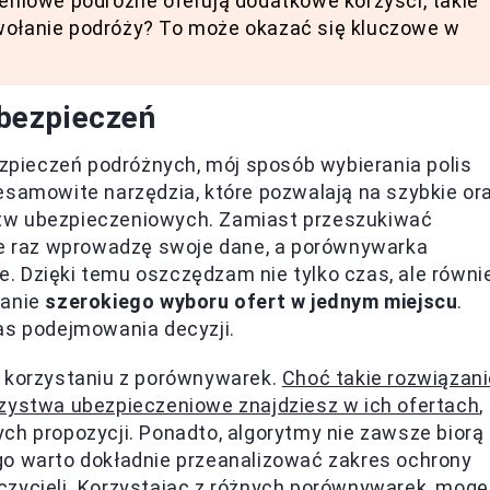
zeniowe podróżne oferują dodatkowe korzyści, takie
dwołanie podróży? To może okazać się kluczowe w
bezpieczeń
pieczeń podróżnych, mój sposób wybierania polis
esamowite narzędzia, które pozwalają na szybkie or
tw ubezpieczeniowych. Zamiast przeszukiwać
 że raz wprowadzę swoje dane, a porównywarka
. Dzięki temu oszczędzam nie tylko czas, ale równi
nanie
szerokiego wyboru ofert w jednym miejscu
.
as podejmowania decyzji.
y korzystaniu z porównywarek.
Choć takie rozwiązani
rzystwa ubezpieczeniowe znajdziesz w ich ofertach
,
ch propozycji. Ponadto, algorytmy nie zawsze biorą
go warto dokładnie przeanalizować zakres ochrony
czycieli. Korzystając z różnych porównywarek, mogę