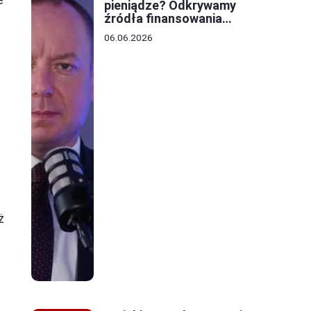
pieniądze? Odkrywamy
źródła finansowania
lokalnych budżetów
06.06.2026
ż