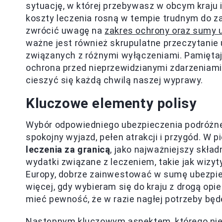
sytuację, w której przebywasz w obcym kraju 
koszty leczenia rosną w tempie trudnym do z
zwrócić uwagę na
zakres ochrony oraz sumy 
ważne jest również skrupulatne przeczytanie
związanych z różnymi wyłączeniami. Pamiętaj,
ochrona przed nieprzewidzianymi zdarzeniami,
cieszyć się każdą chwilą naszej wyprawy.
Kluczowe elementy polisy
Wybór odpowiedniego ubezpieczenia podróżne
spokojny wyjazd, pełen atrakcji i przygód. W 
leczenia za granicą
, jako najważniejszy skła
wydatki związane z leczeniem, takie jak wizyty
Europy, dobrze zainwestować w sumę ubezpi
więcej, gdy wybieram się do kraju z drogą op
mieć pewność, że w razie nagłej potrzeby bę
Następnym kluczowym aspektem, którego nie w