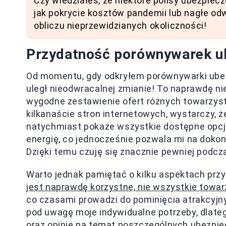
Czy wiedziałeś, że niektóre polisy ubezpiec
jak pokrycie kosztów pandemii lub nagłe o
obliczu nieprzewidzianych okoliczności!
Przydatność porównywarek u
Od momentu, gdy odkryłem porównywarki ubez
uległ nieodwracalnej zmianie! To naprawdę ni
wygodne zestawienie ofert różnych towarzys
kilkanaście stron internetowych, wystarczy,
natychmiast pokaże wszystkie dostępne opcje
energię, co jednocześnie pozwala mi na doko
Dzięki temu czuję się znacznie pewniej podcz
Warto jednak pamiętać o kilku aspektach prz
jest naprawdę korzystne, nie wszystkie towa
co czasami prowadzi do pominięcia atrakcyjny
pod uwagę moje indywidualne potrzeby, dlate
oraz opinie na temat poszczególnych ubezpie