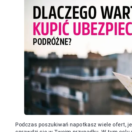
Podczas poszukiwań napotkasz wiele ofert, je
sprawdzi się w Twoim przypadku. W tym celu 