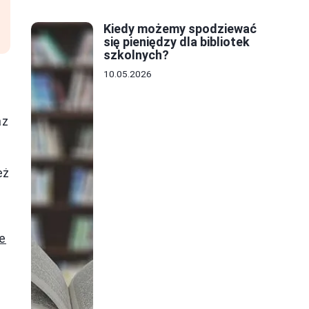
Kiedy możemy spodziewać
się pieniędzy dla bibliotek
szkolnych?
10.05.2026
az
eż
e