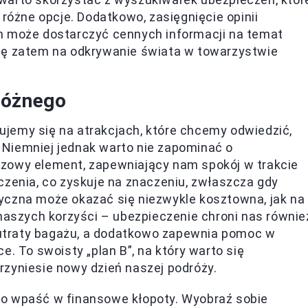
 różne opcje. Dodatkowo, zasięgnięcie opinii
h może dostarczyć cennych informacji na temat
ię zatem na odkrywanie świata w towarzystwie
różnego
jemy się na atrakcjach, które chcemy odwiedzić,
Niemniej jednak warto nie zapominać o
uczowy element, zapewniający nam spokój w trakcie
czenia, co zyskuje na znaczeniu, zwłaszcza gdy
yczna może okazać się niezwykle kosztowna, jak na
 naszych korzyści – ubezpieczenie chroni nas równie
utraty bagażu, a dodatkowo zapewnia pomoc w
e. To swoisty „plan B”, na który warto się
rzyniesie nowy dzień naszej podróży.
wo wpaść w finansowe kłopoty. Wyobraź sobie