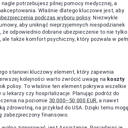
i nagle potrzebujesz pilnej pomocy medycznej, a
aakceptowania. Właśnie dlatego kluczowe jest, aby
ubezpieczenia podczas wyboru polisy
. Niezwykle
 umowy, aby uniknąć nieprzyjemnych niespodzianek
 że odpowiednio dobrane ubezpieczenie to nie tylko
 ale także komfort psychiczny, który pozwala w pełn
go stanowi kluczowy element, który zapewnia
pierwszej kolejności warto zwrócić uwagę na
koszty
dnik polisy. To właśnie ten element pokrywa wszelkie
 u lekarzy czy hospitalizacje. Planując podróż do
eczenia na poziomie
30 000–50 000 EUR
, a nawet
ieką zdrowotną, na przykład do USA. Dzięki temu mog
dę zabezpieczony finansowo.
olno zignorować, jest Assistance. Posiadając je,