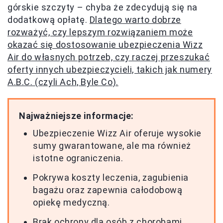
górskie szczyty – chyba że zdecydują się na
dodatkową opłatę.
Dlatego warto dobrze
rozważyć, czy lepszym rozwiązaniem może
okazać się dostosowanie ubezpieczenia Wizz
Air do własnych potrzeb, czy raczej przeszukać
oferty innych ubezpieczycieli, takich jak numery
A.B.C. (czyli Ach, Byle Co).
Najważniejsze informacje:
Ubezpieczenie Wizz Air oferuje wysokie
sumy gwarantowane, ale ma również
istotne ograniczenia.
Pokrywa koszty leczenia, zagubienia
bagażu oraz zapewnia całodobową
opiekę medyczną.
Brak ochrony dla osób z chorobami