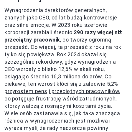
Wynagrodzenia dyrektorów generalnych,
znanych jako CEO, od lat budzą kontrowersje
oraz silne emocje. W 2023 roku szefowie
korporacji zarabiali średnio
290 razy więcej niż
przeciętny pracownik
, co tworzy ogromną
przepaść. Co więcej, ta przepaść z roku na rok
tylko się powiększa. Rok 2024 okazał się
szczególnie rekordowy, gdyż wynagrodzenia
CEO wzrosły o blisko 12,6% w skali roku,
osiągając średnio 16,3 miliona dolarów. Co
ciekawe, ten wzrost kłóci się z
zaledwie 5,2%
przyrostem pensji przeciętnych pracowników
,
co potęguje frustrację wśród zatrudnionych,
którzy walczą z rosnącymi kosztami życia.
Wiele osób zastanawia się, jak taka znacząca
różnica w wynagrodzeniach jest możliwa i
wyraża myśli, że rady nadzorcze powinny