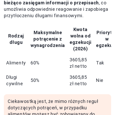
bieżąco zasięgam informacji o przepisach
, co
umożliwia odpowiednie reagowanie i zapobiega
przytłoczeniu długami finansowymi.
Kwota
Maksymalne
Prioryte
Rodzaj
wolna od
potrącenie z
w
długu
egzekucji
wynagrodzenia
egzekuc
(2026)
3605,85
Alimenty
60%
Tak
zł netto
Długi
3605,85
50%
Nie
cywilne
zł netto
Ciekawostką jest, że mimo różnych reguł
dotyczących potrąceń, w przypadku
alimentów możesz być zobowiązany do