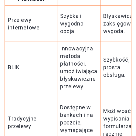
Szybka i
Błyskawicz
Przelewy
wygodna
zaksięgowan
internetowe
opcja.
wygoda.
Innowacyjna
metoda
Szybkość,
płatności,
BLIK
prosta
umożliwiająca
obsługa.
błyskawiczne
przelewy.
Dostępne w
Możliwość
bankach i na
Tradycyjne
wypisania
poczcie,
przelewy
formularza
wymagające
ręcznie.