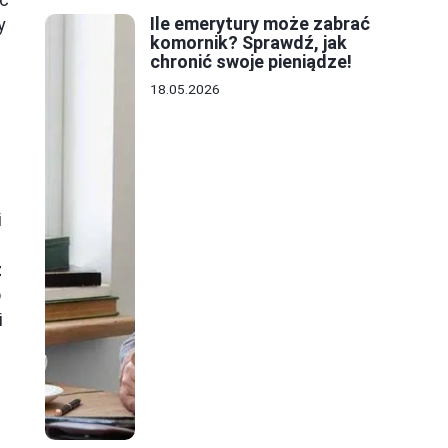
Ile emerytury może zabrać
y
komornik? Sprawdź, jak
chronić swoje pieniądze!
18.05.2026
i
z
o
i