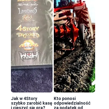
Jak w 4Story
Kto ponosi
szybko zarobić kasę
odpowiedzialność
i cieszyć się grą?
za podatek od