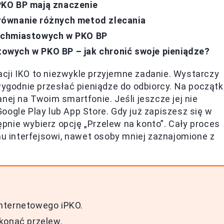
PKO BP mają znaczenie
równanie różnych metod zlecania
ychmiastowych w PKO BP
wych w PKO BP – jak chronić swoje pieniądze?
cji IKO to niezwykle przyjemne zadanie. Wystarczy
wygodnie przesłać pieniądze do odbiorcy. Na począt
nej na Twoim smartfonie. Jeśli jeszcze jej nie
oogle Play lub App Store. Gdy już zapiszesz się w
tępnie wybierz opcję „Przelew na konto”. Cały proces
mu interfejsowi, nawet osoby mniej zaznajomione z
 internetowego iPKO.
konać przelew.