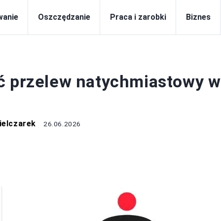
wanie
Oszczędzanie
Praca i zarobki
Biznes
KI I KREDYTY
ć przelew natychmiastowy w
ielczarek
26.06.2026