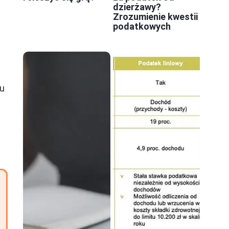
dzierżawy?
Zrozumienie kwestii
podatkowych
ku