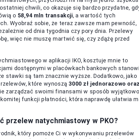
statniej chwili, co okazuje się bardzo przydatne, gd
mówią o
58,94 mln transakcji
, a wartość tych
ych. Wyobraź sobie, że teraz zawsze mam pewność,
zależnie od dnia tygodnia czy pory dnia. Przelewy
bę, więc nie muszę martwić się, czy zdążę przed
ychmiastowego w aplikacji IKO, kosztuje mnie to
opcjami dostępnymi w placówkach bankowych stanow
że stawki są tam znacznie wyższe. Dodatkowo, jako
 przelewów, które wynoszą
3000 zł jednorazowo ora
nie zarządzać swoimi finansami w sposób wyjątkow
komitej funkcji płatności, która naprawdę ułatwia m
wać przelew natychmiastowy w PKO?
wodnik, który pomoże Ci w wykonywaniu przelewów