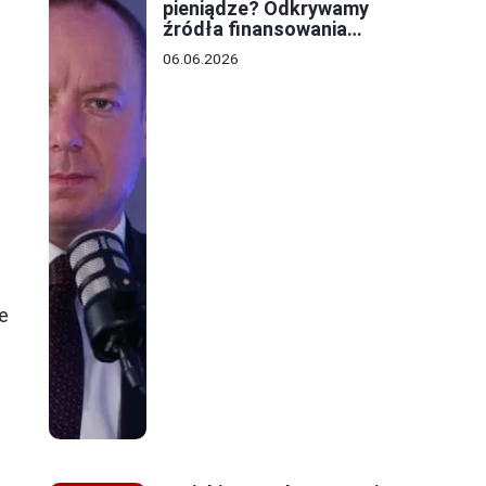
pieniądze? Odkrywamy
źródła finansowania
lokalnych budżetów
06.06.2026
e