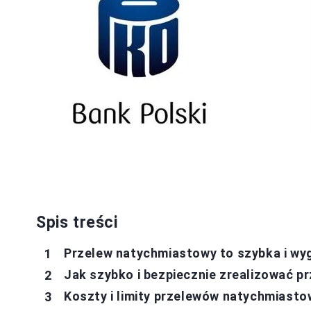
Spis treści
Przelew natychmiastowy to szybka i wy
Jak szybko i bezpiecznie zrealizować 
Koszty i limity przelewów natychmiasto