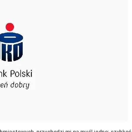
chmiastowych, przychodzi mi na myśl jedno: szybko