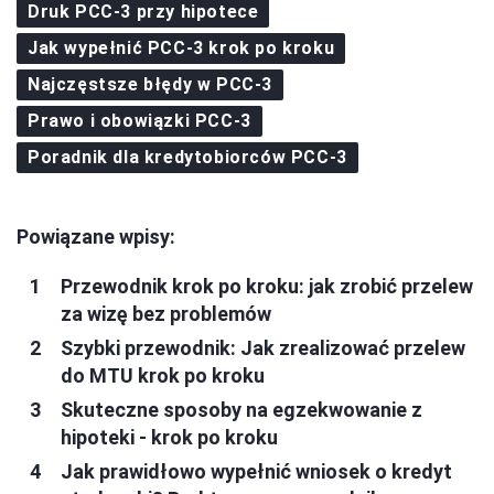
Druk PCC-3 przy hipotece
Jak wypełnić PCC-3 krok po kroku
Najczęstsze błędy w PCC-3
Prawo i obowiązki PCC-3
Poradnik dla kredytobiorców PCC-3
Powiązane wpisy:
Przewodnik krok po kroku: jak zrobić przelew
za wizę bez problemów
Szybki przewodnik: Jak zrealizować przelew
do MTU krok po kroku
Skuteczne sposoby na egzekwowanie z
hipoteki - krok po kroku
Jak prawidłowo wypełnić wniosek o kredyt