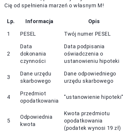
Cię od spełnienia marzeń o własnym M!
Lp.
Informacja
Opis
1
PESEL
Twój numer PESEL
Data
Data podpisania
2
dokonania
oświadczenia o
czynności
ustanowieniu hipoteki
Dane urzędu
Dane odpowiedniego
3
skarbowego
urzędu skarbowego
Przedmiot
4
"ustanowienie hipoteki"
opodatkowania
Kwota przedmiotu
Odpowiednia
5
opodatkowania
kwota
(podatek wynosi 19 zł)