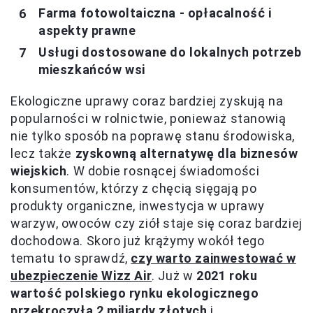
Farma fotowoltaiczna - opłacalność i
aspekty prawne
Usługi dostosowane do lokalnych potrzeb
mieszkańców wsi
Ekologiczne uprawy coraz bardziej zyskują na
popularności w rolnictwie, ponieważ stanowią
nie tylko sposób na poprawę stanu środowiska,
lecz także
zyskowną alternatywę dla biznesów
wiejskich
. W dobie rosnącej świadomości
konsumentów, którzy z chęcią sięgają po
produkty organiczne, inwestycja w uprawy
warzyw, owoców czy ziół staje się coraz bardziej
dochodowa. Skoro już krążymy wokół tego
tematu to sprawdź,
czy warto zainwestować w
ubezpieczenie Wizz Air
. Już w
2021 roku
wartość polskiego rynku ekologicznego
przekroczyła 2 miliardy złotych
i