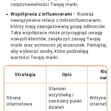
rozpoznawalności Twojej marki.
Współpraca z influencerami
– Rozważ
nawiązywanie relacji z mikroinfluencerami,
którzy mają zaangażowaną grupę odbiorców.
Taka współpraca może przyciągnąć uwagę
nowych klientów, zwiększyć zasięg Twojej
marki oraz wzmocnić jej wizerunek. Pamiętaj,
aby wybierać osoby, które podzielają
wartości Twojej marki.
Kluc
Strategia
Opis
narz
Stanowi
wizytówkę i
Strona
Witryna
centralny punkt
internetowa
interneto
działań