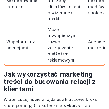
Monitorowanie
potrzeby
monitorin
interakcji
klientów i dbanie
mediów
o wizerunek
społeczn
marki
Może
przyspieszyć
Współpraca z
rozwój i
Agencje
agencjami
zarządzanie
marketin
budżetem
reklamowym
Jak wykorzystać marketing
treści do budowania relacji z
klientami
W poniższej liście znajdziesz kluczowe kroki,
które pomogą Ci skutecznie wykorzystać