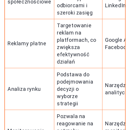
społecznościowe
odbiorcami i
LinkedIn
szeroki zasięg
Targetowanie
reklam na
platformach, co
Google Ad
Reklamy płatne
zwiększa
Facebook
efektywność
działań
Podstawa do
podejmowania
Narzędzi
Analiza rynku
decyzji o
analitycz
wyborze
strategii
Pozwala na
reagowanie na
Narzędzia