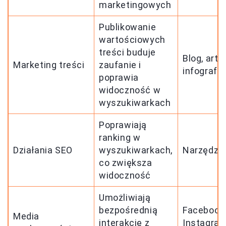
marketingowych
Publikowanie
wartościowych
treści buduje
Blog, arty
Marketing treści
zaufanie i
infografik
poprawia
widoczność w
wyszukiwarkach
Poprawiają
ranking w
Działania SEO
wyszukiwarkach,
Narzędzi
co zwiększa
widoczność
Umożliwiają
bezpośrednią
Facebook
Media
interakcję z
Instagram