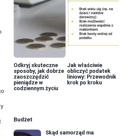
m
.
Odkryj skuteczne
Jak właściwie
sposoby, jak dobrze
obliczyć podatek
zaoszczędzić
liniowy: Przewodnik
pieniądze w
krok po kroku
codziennym życiu
go
zy
Budżet
ć
Skąd samorząd ma