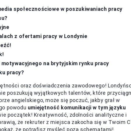
media społecznościowe w poszukiwaniach pracy
su?
yjne
alach z ofertami pracy w Londynie
leźć!
k!
u motywacyjnego na brytyjskim rynku pracy
ku pracy?
ejętności oraz doświadczenia zawodowego! Londyńs
nie poszukują wyjątkowych talentów, które przyciąg
brze angielskiego, może się poczuć, jakby grał w
tego powodu
umiejętność komunikacji w tym języku
dwie początek! Kreatywność, zdolności analityczne i
prawią, że rekruter z miejsca zakocha się w Twoim C
pokaż, że potrafisz myśleć poza schematami!