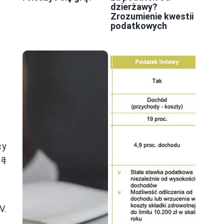
dzierżawy?
Zrozumienie kwestii
podatkowych
cy
ną
V.