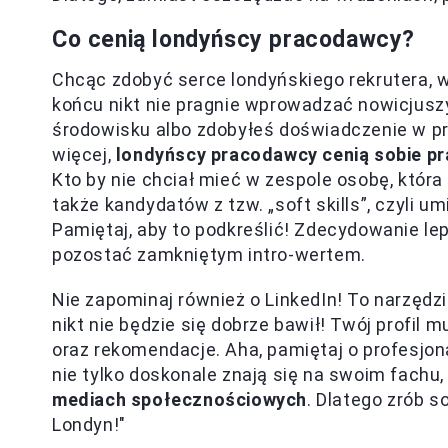
Co cenią londyńscy pracodawcy?
Chcąc zdobyć serce londyńskiego rekrutera, 
końcu nikt nie pragnie wprowadzać nowicjus
środowisku albo zdobyłeś doświadczenie w pr
więcej,
londyńscy pracodawcy cenią sobie p
Kto by nie chciał mieć w zespole osobę, któr
także kandydatów z tzw. „soft skills”, czyli 
Pamiętaj, aby to podkreślić! Zdecydowanie lepi
pozostać zamkniętym intro-wertem.
Nie zapominaj również o LinkedIn! To narzędz
nikt nie będzie się dobrze bawił! Twój profil
oraz rekomendacje. Aha, pamiętaj o profesjona
nie tylko doskonale znają się na swoim fachu,
mediach społecznościowych
. Dlatego zrób s
Londyn!"