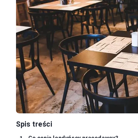
Spis treści
Co cenią londyńscy pracodawcy?