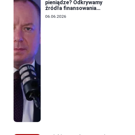
pieniądze? Odkrywamy
źródła finansowania
lokalnych budżetów
06.06.2026