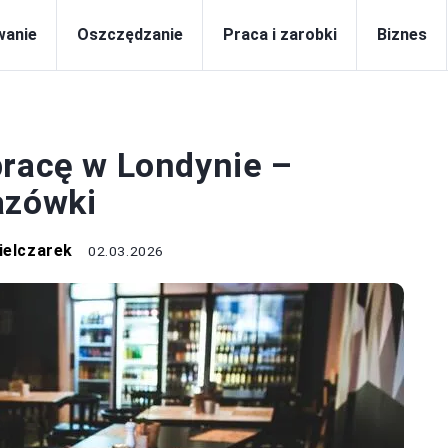
wanie
Oszczędzanie
Praca i zarobki
Biznes
CA I ZAROBKI
pracę w Londynie –
azówki
ielczarek
02.03.2026