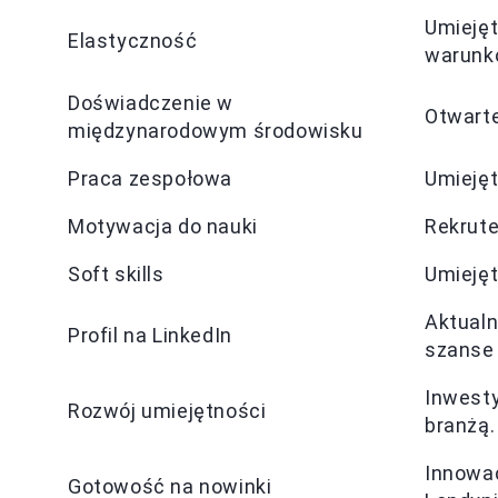
Umiejęt
Elastyczność
warunk
Doświadczenie w
Otwarte
międzynarodowym środowisku
Praca zespołowa
Umiejęt
Motywacja do nauki
Rekrute
Soft skills
Umiejęt
Aktualn
Profil na LinkedIn
szanse 
Inwesty
Rozwój umiejętności
branżą.
Innowac
Gotowość na nowinki