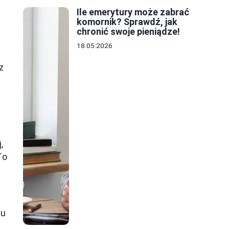
Ile emerytury może zabrać
komornik? Sprawdź, jak
chronić swoje pieniądze!
18.05.2026
z
,
To
iu
.