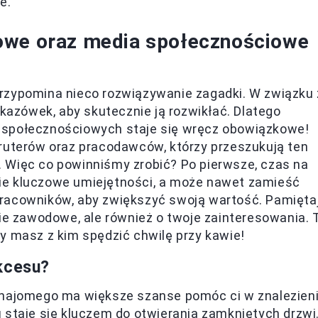
e.
owe oraz media społecznościowe
rzypomina nieco rozwiązywanie zagadki. W związku 
zówek, aby skutecznie ją rozwikłać. Dlatego
społecznościowych staje się wręcz obowiązkowe!
kruterów oraz pracodawców, którzy przeszukują ten
 Więc co powinniśmy zrobić? Po pierwsze, czas na
stkie kluczowe umiejętności, a może nawet zamieść
racowników, aby zwiększyć swoją wartość. Pamiętaj
nie zawodowe, ale również o twoje zainteresowania. 
y masz z kim spędzić chwilę przy kawie!
ukcesu?
znajomego ma większe szanse pomóc ci w znalezien
g
staje się kluczem do otwierania zamkniętych drzwi