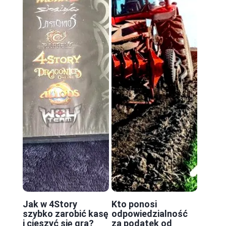
Jak w 4Story
Kto ponosi
szybko zarobić kasę
odpowiedzialność
i cieszyć się grą?
za podatek od