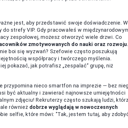
ważne jest, aby przedstawić swoje doświadczenie. W
zy do strefy VIP. Gdy pracowałeś w międzynarodowy
acy zespołowej, możesz otworzyć wiele drzwi. Co
racowników zmotywowanych do nauki oraz rozwoju
a nie boi się wyzwań? Szefowie często poszukują
umiejętnością współpracy i twórczego myślenia.
ej pokazać, jak potrafisz „zespalać” grupę, niż
ie przypomina nieco smartfon na imprezie — bez nie
 musi być aktualny i zawierać najnowsze umiejętności
lnym zdjęciu! Rekruterzy często szukają ludzi, któr
 ale również
dobrze wyglądają w nowoczesnych
obie selfie, które mówi: "Tak, jestem tutaj, aby zdoby