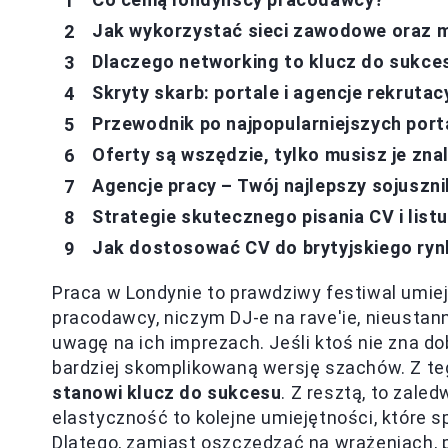
Jak wykorzystać sieci zawodowe oraz 
Dlaczego networking to klucz do sukce
Skryty skarb: portale i agencje rekrutac
Przewodnik po najpopularniejszych port
Oferty są wszędzie, tylko musisz je zna
Agencje pracy – Twój najlepszy sojuszni
Strategie skutecznego pisania CV i list
Jak dostosować CV do brytyjskiego ryn
Praca w Londynie to prawdziwy festiwal umi
pracodawcy, niczym DJ-e na rave'ie, nieustan
uwagę na ich imprezach. Jeśli ktoś nie zna do
bardziej skomplikowaną wersję szachów. Z 
stanowi klucz do sukcesu
. Z resztą, to zale
elastyczność to kolejne umiejętności, które s
Dlatego, zamiast oszczędzać na wrażeniach, 