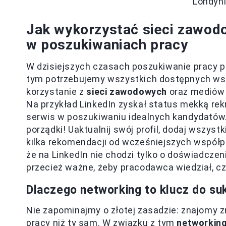
Londyni
Jak wykorzystać sieci zawod
w poszukiwaniach pracy
W dzisiejszych czasach poszukiwanie pracy p
tym potrzebujemy wszystkich dostępnych wska
korzystanie z
sieci zawodowych
oraz mediów 
Na przykład LinkedIn zyskał status mekką re
serwis w poszukiwaniu idealnych kandydatów.
porządki! Uaktualnij swój profil, dodaj wszy
kilka rekomendacji od wcześniejszych współp
że na LinkedIn nie chodzi tylko o doświadcze
przecież ważne, żeby pracodawca wiedział, cz
Dlaczego networking to klucz do s
Nie zapominajmy o złotej zasadzie: znajomy 
pracy niż ty sam. W związku z tym
networkin