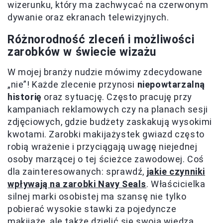
wizerunku, który ma zachwycać na czerwonym
dywanie oraz ekranach telewizyjnych.
Różnorodność zleceń i możliwości
zarobków w świecie wizażu
W mojej branży nudzie mówimy zdecydowane
„nie”! Każde zlecenie przynosi
niepowtarzalną
historię
oraz sytuację. Często pracuję przy
kampaniach reklamowych czy na planach sesji
zdjęciowych, gdzie budżety zaskakują wysokimi
kwotami. Zarobki makijażystek gwiazd często
robią wrażenie i przyciągają uwagę niejednej
osoby marzącej o tej ścieżce zawodowej. Coś
dla zainteresowanych: sprawdź,
jakie czynniki
wpływają na zarobki Navy Seals
. Właścicielka
silnej marki osobistej ma szansę nie tylko
pobierać wysokie stawki za pojedyncze
makijaże, ale także dzielić się swoją wiedzą