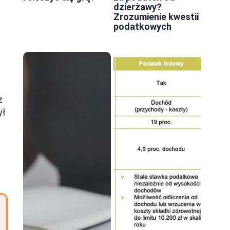
dzierżawy?
Zrozumienie kwestii
podatkowych
z
ył