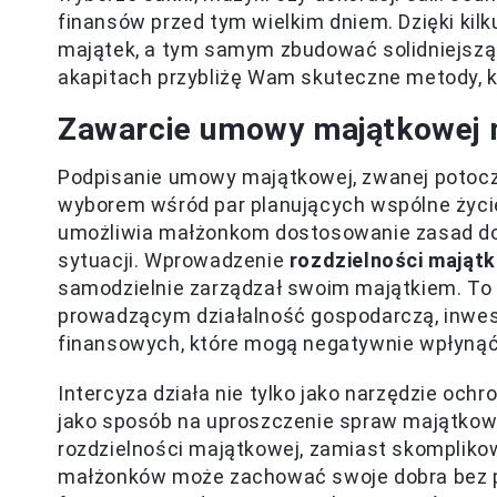
finansów przed tym wielkim dniem. Dzięki kil
majątek, a tym samym zbudować solidniejszą p
akapitach przybliżę Wam skuteczne metody,
Zawarcie umowy majątkowej ma
Podpisanie umowy majątkowej, zwanej potoczni
wyborem wśród par planujących wspólne życie
umożliwia małżonkom dostosowanie zasad dot
sytuacji. Wprowadzenie
rozdzielności mająt
samodzielnie zarządzał swoim majątkiem. To 
prowadzącym działalność gospodarczą, inwes
finansowych, które mogą negatywnie wpłynąć
Intercyza działa nie tylko jako narzędzie och
jako sposób na uproszczenie spraw majątko
rozdzielności majątkowej, zamiast skompliko
małżonków może zachować swoje dobra bez p