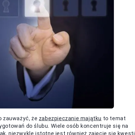
o zauważyć, że
zabezpieczanie majątku
to temat
gotowań do ślubu. Wiele osób koncentruje się na
ak, niezwykle istotne jest również zajęcie się kwest