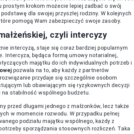
ku prostym krokom możecie lepiej zadbać o swój
odstawę dla swojej przyszłej rodziny. W kolejnych
 które pomogą Wam zabezpieczyć swoje zasoby.
łżeńskiej, czyli intercyzy
e intercyzą, staje się coraz bardziej popularnym
. Intercyza, będąca formą umowy notarialnej,
yczących majątku do ich indywidualnych potrzeb i
kowej
pozwala na to, aby każdy z partnerów
rozwiązanie przydaje się szczególnie osobom
tującym lub obawiającym się ryzykownych decyzji
 na stabilność wspólnego budżetu.
rony przed długami jednego z małżonków, lecz także
wych w momencie rozwodu. W przypadku pełnej
wanego podziału majątku wspólnego, każdy z
otrzeby sporządzania stosownych rozliczeń. Taka