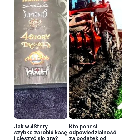
Jak w 4Story
Kto ponosi
szybko zarobić kasę
odpowiedzialność
i cieszyć się grą?
za podatek od