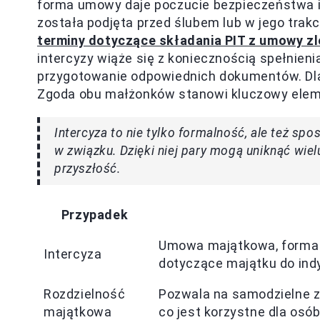
forma umowy daje poczucie bezpieczeństwa i
została podjęta przed ślubem lub w jego trakci
terminy dotyczące składania PIT z umowy zl
intercyzy wiąże się z koniecznością spełnienia
przygotowanie odpowiednich dokumentów. Dla
Zgoda obu małżonków stanowi kluczowy elem
Intercyza to nie tylko formalność, ale też s
w związku. Dzięki niej pary mogą uniknąć wie
przyszłość.
Przypadek
Umowa majątkowa, forma 
Intercyza
dotyczące majątku do ind
Rozdzielność
Pozwala na samodzielne z
majątkowa
co jest korzystne dla os