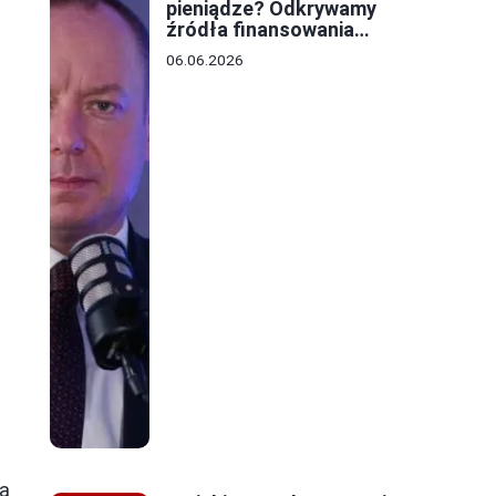
pieniądze? Odkrywamy
źródła finansowania
lokalnych budżetów
06.06.2026
ią