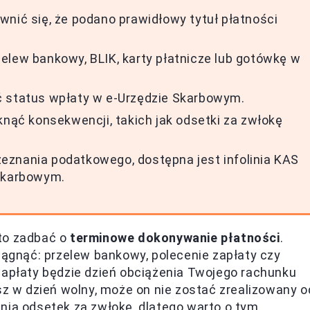
wnić się, że podano prawidłowy tytuł płatności
elew bankowy, BLIK, karty płatnicze lub gotówkę w
ć status wpłaty w e-Urzędzie Skarbowym.
knąć konsekwencji, takich jak odsetki za zwłokę
eznania podatkowego, dostępna jest infolinia KAS
 skarbowym.
to zadbać o
terminowe dokonywanie płatności
.
siągnąć: przelew bankowy, polecenie zapłaty czy
zapłaty będzie dzień obciążenia Twojego rachunku
sz w dzień wolny, może on nie zostać zrealizowany o
nia odsetek za zwłokę, dlatego warto o tym