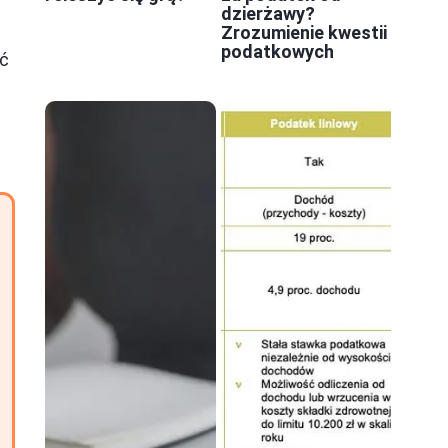
dzierżawy?
Zrozumienie kwestii
0
podatkowych
ść