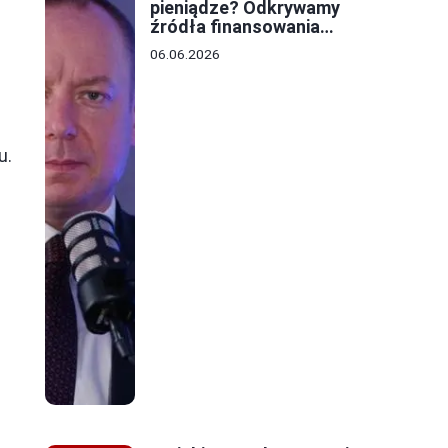
pieniądze? Odkrywamy
źródła finansowania
lokalnych budżetów
06.06.2026
u.