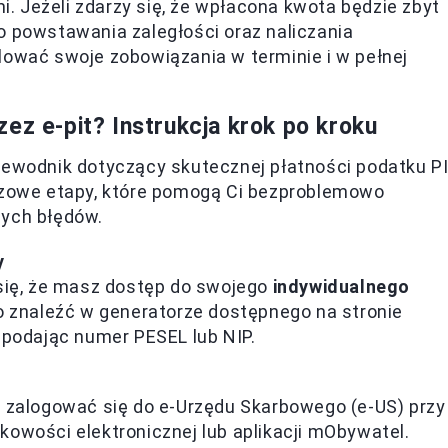
 Jeżeli zdarzy się, że wpłacona kwota będzie zbyt
o powstawania zaległości oraz naliczania
lować swoje zobowiązania w terminie i w pełnej
ez e-pit? Instrukcja krok po kroku
rzewodnik dotyczący skutecznej płatności podatku P
uczowe etapy, które pomogą Ci bezproblemowo
zych błędów.
y
 się, że masz dostęp do swojego
indywidualnego
o znaleźć w generatorze dostępnego na stronie
 podając numer PESEL lub NIP.
z zalogować się do e-Urzędu Skarbowego (e-US) przy
kowości elektronicznej lub aplikacji mObywatel.