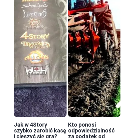
Jak w 4Story
Kto ponosi
szybko zarobić kasę
odpowiedzialność
i cieszyć się grą?
za podatek od