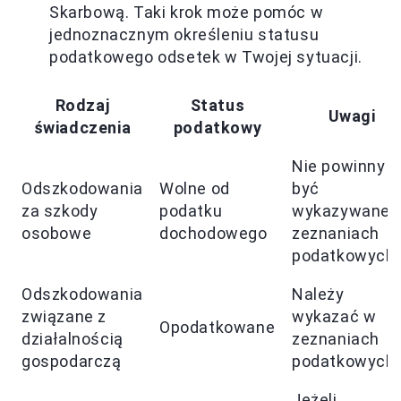
Skarbową. Taki krok może pomóc w
jednoznacznym określeniu statusu
podatkowego odsetek w Twojej sytuacji.
Rodzaj
Status
Uwagi
świadczenia
podatkowy
Nie powinny
Odszkodowania
Wolne od
być
za szkody
podatku
wykazywane 
osobowe
dochodowego
zeznaniach
podatkowych
Odszkodowania
Należy
związane z
wykazać w
Opodatkowane
działalnością
zeznaniach
gospodarczą
podatkowych
Jeżeli