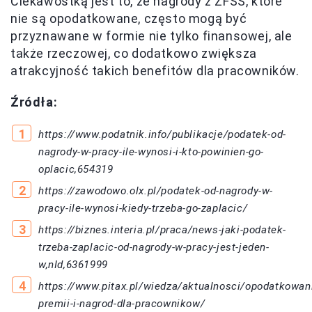
Ciekawostką jest to, że nagrody z ZFŚS, które
nie są opodatkowane, często mogą być
przyznawane w formie nie tylko finansowej, ale
także rzeczowej, co dodatkowo zwiększa
atrakcyjność takich benefitów dla pracowników.
Źródła:
https://www.podatnik.info/publikacje/podatek-od-
nagrody-w-pracy-ile-wynosi-i-kto-powinien-go-
oplacic,654319
https://zawodowo.olx.pl/podatek-od-nagrody-w-
pracy-ile-wynosi-kiedy-trzeba-go-zaplacic/
https://biznes.interia.pl/praca/news-jaki-podatek-
trzeba-zaplacic-od-nagrody-w-pracy-jest-jeden-
w,nId,6361999
https://www.pitax.pl/wiedza/aktualnosci/opodatkowan
premii-i-nagrod-dla-pracownikow/