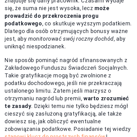
znajduje się dany pracownik. Czasami wydaje
się, że suma nie jest wysoka, lecz
może
prowadzić do przekroczenia progu
podatkowego
, co skutkuje wyższym podatkiem.
Dlatego dla osób otrzymujących bonusy ważne
jest, aby
monitorować swój roczny dochód
, aby
uniknąć niespodzianek.
Nie sposób pominąć nagród sfinansowanych z
Zakładowego Funduszu Świadczeń Socjalnych.
Takie gratyfikacje mogą być zwolnione z
podatku dochodowego, jeśli nie przekraczają
ustalonego limitu. Zatem jeśli marzysz o
otrzymaniu nagród lub premii,
warto zrozumieć
te zasady
. Dzięki temu nie tylko będziesz mógł
cieszyć się zasłużoną gratyfikacją, ale także
dowiesz się, jak obliczyć ewentualne
zobowiązania podatkowe. Posiadanie tej wiedzy
stanowi klucz do prostszych finansów
!