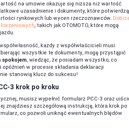
artość na umowie okazuje się niższa niż wartość
atkowe uzasadnienie i dokumenty, które potwierdz
artości rynkowych lub wycen rzeczoznawców.
Dobrz
ogłoszeniowych
, takich jak OTOMOTO, które mogą
jazdu.
 współwłasność, każdy z współwłaścicieli musi
bierając wszystkie te dokumenty, mogę przystąpić
m spokojem
, wiedząc, że posiadam wszystko, co
 opóźnień w procesie składania deklaracji
nie stanowią klucz do sukcesu!
PCC-3 krok po kroku
cznej, musisz wypełnić formularz PCC-3 oraz uiści
j znajdziesz szczegółową instrukcję, która krok po
ormularz, co pozwoli uniknąć ewentualnych błędów