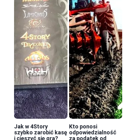
Jak w 4Story
Kto ponosi
szybko zarobić kasę
odpowiedzialność
i cieszyć się grą?
za podatek od