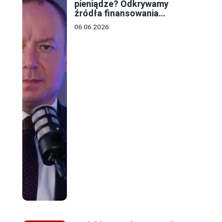
pieniądze? Odkrywamy
źródła finansowania
lokalnych budżetów
06.06.2026