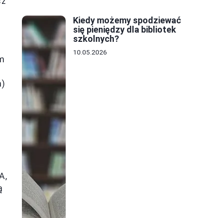
sz
Kiedy możemy spodziewać
się pieniędzy dla bibliotek
szkolnych?
10.05.2026
ym
m)
A,
ą