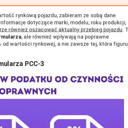
wartość rynkową pojazdu, zabieram ze sobą dane
nformacje dotyczące marki, modelu, roku produkcji,
rze również oszacować aktualny przebieg pojazdu
. 
rmularza
, ale również wpływają na poprawne
od wartości rynkowej, a nie zawsze tej, która figuru
mularza PCC-3