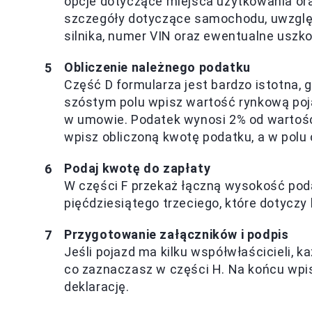
opcje dotyczące miejsca użytkowania or
szczegóły dotyczące samochodu, uwzględn
silnika, numer VIN oraz ewentualne uszko
Obliczenie należnego podatku
Część D formularza jest bardzo istotna,
szóstym polu wpisz wartość rynkową poja
w umowie. Podatek wynosi 2% od wartośc
wpisz obliczoną kwotę podatku, a w polu
Podaj kwotę do zapłaty
W części F przekaż łączną wysokość poda
pięćdziesiątego trzeciego, które dotyczy
Przygotowanie załączników i podpis
Jeśli pojazd ma kilku współwłaścicieli, 
co zaznaczasz w części H. Na końcu wpisz
deklarację.