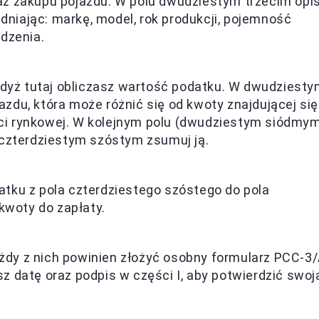
az zakupu pojazdu. W polu dwudziestym trzecim opi
iając: markę, model, rok produkcji, pojemność
dzenia.
 gdyż tutaj obliczasz wartość podatku. W dwudziest
zdu, która może różnić się od kwoty znajdującej się
i rynkowej. W kolejnym polu (dwudziestym siódmy
 czterdziestym szóstym zsumuj ją.
tku z pola czterdziestego szóstego do pola
 kwoty do zapłaty.
każdy z nich powinien złożyć osobny formularz PCC-3/
 datę oraz podpis w części I, aby potwierdzić swoj