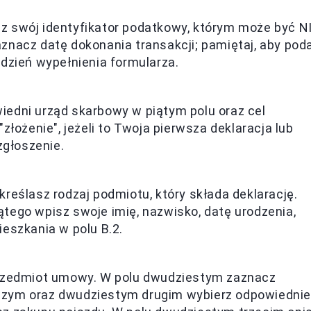
z swój identyfikator podatkowy, którym może być N
znacz datę dokonania transakcji; pamiętaj, aby pod
dzień wypełnienia formularza.
edni urząd skarbowy w piątym polu oraz cel
złożenie", jeżeli to Twoja pierwsza deklaracja lub
zgłoszenie.
reślasz rodzaj podmiotu, który składa deklarację.
tego wpisz swoje imię, nazwisko, datę urodzenia,
eszkania w polu B.2.
przedmiot umowy. W polu dwudziestym zaznacz
szym oraz dwudziestym drugim wybierz odpowiednie