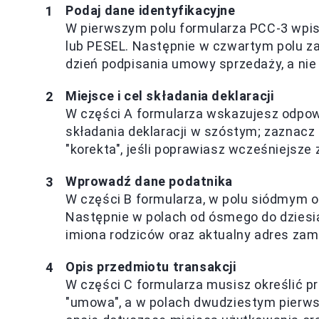
Podaj dane identyfikacyjne
W pierwszym polu formularza PCC-3 wpis
lub PESEL. Następnie w czwartym polu za
dzień podpisania umowy sprzedaży, a nie 
Miejsce i cel składania deklaracji
W części A formularza wskazujesz odpowi
składania deklaracji w szóstym; zaznacz "
"korekta", jeśli poprawiasz wcześniejsze 
Wprowadź dane podatnika
W części B formularza, w polu siódmym ok
Następnie w polach od ósmego do dziesią
imiona rodziców oraz aktualny adres zami
Opis przedmiotu transakcji
W części C formularza musisz określić 
"umowa", a w polach dwudziestym pierw