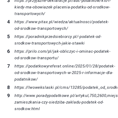
https://przyjazne-deklaracje.pl/abc-podatkow/kto-i-
kiedy-ma-obowiazek-placenia-podatku-od-srodkow-
transportowych/
https://www.pitax.pl/wiedza/aktualnosci/podatek-
od-srodkow-transportowych/
https://poradnikprzedsiebiorcy.pl/-podatek-od-
srodkow-transportowych-jakie-stawki
https://prilo.com/pl/jak-obliczyc-i-ominac-podatek-
od-srodkow-transportu/
https://podatkowyreferat.online/2025/01/28/podatek-
od-srodkow-transportowych-w-2025-r-informacje-dla-
podatnikow/
https://lwowekslaski.pl/cms/13285/podatek_od_srod
http://www.poradypodatkowe.pl/artykul,750,2600,miejs
zamieszkania-czy-siedziba-zakladu-podatek-od-
srodkow.html