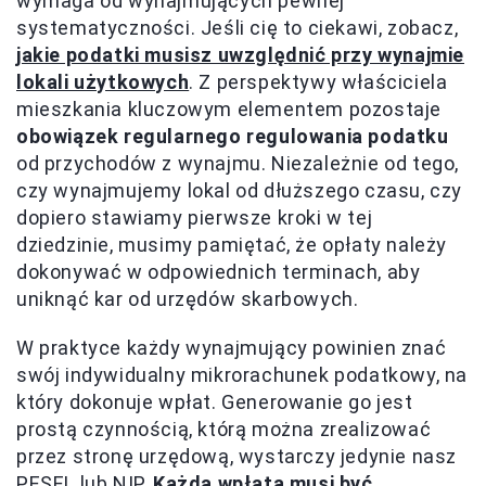
wymaga od wynajmujących pewnej
systematyczności. Jeśli cię to ciekawi, zobacz,
jakie podatki musisz uwzględnić przy wynajmie
lokali użytkowych
. Z perspektywy właściciela
mieszkania kluczowym elementem pozostaje
obowiązek regularnego regulowania podatku
od przychodów z wynajmu. Niezależnie od tego,
czy wynajmujemy lokal od dłuższego czasu, czy
dopiero stawiamy pierwsze kroki w tej
dziedzinie, musimy pamiętać, że opłaty należy
dokonywać w odpowiednich terminach, aby
uniknąć kar od urzędów skarbowych.
W praktyce każdy wynajmujący powinien znać
swój indywidualny mikrorachunek podatkowy, na
który dokonuje wpłat. Generowanie go jest
prostą czynnością, którą można zrealizować
przez stronę urzędową, wystarczy jedynie nasz
PESEL lub NIP.
Każda wpłata musi być