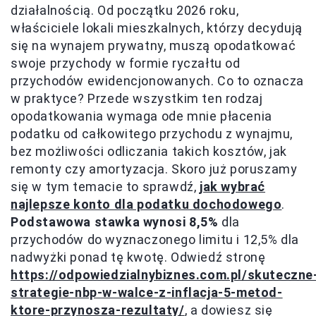
działalnością. Od początku 2026 roku,
właściciele lokali mieszkalnych, którzy decydują
się na wynajem prywatny, muszą opodatkować
swoje przychody w formie ryczałtu od
przychodów ewidencjonowanych. Co to oznacza
w praktyce? Przede wszystkim ten rodzaj
opodatkowania wymaga ode mnie płacenia
podatku od całkowitego przychodu z wynajmu,
bez możliwości odliczania takich kosztów, jak
remonty czy amortyzacja. Skoro już poruszamy
się w tym temacie to sprawdź,
jak wybrać
najlepsze konto dla podatku dochodowego
.
Podstawowa stawka wynosi 8,5%
dla
przychodów do wyznaczonego limitu i 12,5% dla
nadwyżki ponad tę kwotę. Odwiedź stronę
https://odpowiedzialnybiznes.com.pl/skuteczne
strategie-nbp-w-walce-z-inflacja-5-metod-
ktore-przynosza-rezultaty/
, a dowiesz się