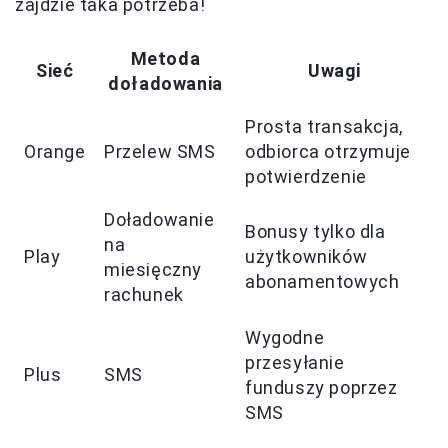
zajdzie taka potrzeba!
Metoda
Sieć
Uwagi
doładowania
Prosta transakcja,
Orange
Przelew SMS
odbiorca otrzymuje
potwierdzenie
Doładowanie
Bonusy tylko dla
na
Play
użytkowników
miesięczny
abonamentowych
rachunek
Wygodne
przesyłanie
Plus
SMS
funduszy poprzez
SMS