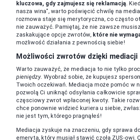
kluczowa, gdy zajmujesz się reklamacją
. Kie
nasza wina", warto poświęcić chwilę na mediac
rozmowa staje się merytoryczna, co często o
nie zauważyć. Pamiętaj, że nie zawsze musisz
zaskakujące opcje zwrotów,
które nie wymag
możliwość działania z pewnością siebie!
Możliwości zwrotów dzięki mediacji
Warto zauważyć, że mediacja to nie tylko proc
pieniędzy
. Wyobraź sobie, że kupujesz spersona
Twoich oczekiwań. Mediacja może pomóc w naw
pozwolą Ci uniknąć odsyłania całkowicie spr
częsciowy zwrot wpłaconej kwoty. Takie rozwi
chce ponownie widzieć kuriera u siebie, zwłas
nie jest tym, którego pragnąłeś!
Mediacja zyskuje na znaczeniu, gdy sprawa d
emeryta, który musiał stawić czoła ZUS-owi.