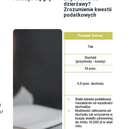
dzierżawy?
Zrozumienie kwestii
podatkowych
u
i!