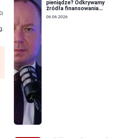
pieniądze? Odkrywamy
źródła finansowania
Ci
lokalnych budżetów
06.06.2026
g.