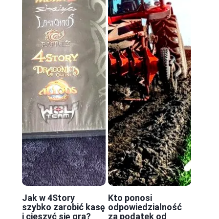
Jak w 4Story
Kto ponosi
szybko zarobić kasę
odpowiedzialność
i cieszyć się grą?
za podatek od