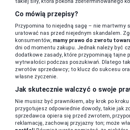
takiej siły, która pokona zdeterminowanego 
Co mówią przepisy?
Przypomina to niejedną sagę – nie martwmy 
uratować nas przed niejednym skandalem. Zgo
konsumentów,
mamy prawo do zwrotu towaru
dni od momentu zakupu. Jednak należy być c
dodatkowe zasady, które przypominają tajne p
wytrwałości podczas poszukiwań. Dlatego tak 
zwrotów sprzedawcy; to klucz do sukcesu oraz
własne życzenie.
Jak skutecznie walczyć o swoje pr
Nie musisz być prawnikiem, aby krok po kroku
przygotujesz odpowiednie dowody, takie jak zdj
sprzedawca opiera się przed zwrotem, przypo
reklamację, zachowaj przyjazny ton; może wł