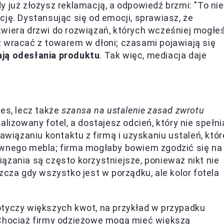
dy już złożysz reklamacją, a odpowiedź brzmi: "To nie
ję. Dystansując się od emocji, sprawiasz, że
twiera drzwi do rozwiązań, których wcześniej mogłe
 wracać z towarem w dłoni; czasami pojawiają się
ają odesłania produktu
. Tak więc, mediacja daje
es, lecz także
szansa na ustalenie zasad zwrotu
lizowany fotel, a dostajesz odcień, który nie spełni
iązaniu kontaktu z firmą i uzyskaniu ustaleń, któr
awnego mebla; firma mogłaby bowiem zgodzić się na
ązania są często korzystniejsze, ponieważ nikt nie
zcza gdy wszystko jest w porządku, ale kolor fotela
otyczy większych kwot, na przykład w przypadku
 Chociaż firmy odzieżowe mogą mieć większą