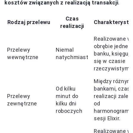
kosztów związanych z realizacją transakcji
.
Czas
Rodzaj przelewu
Charakterysty
realizacji
Realizowane w
obrębie jedneg
Przelewy
Niemal
banku, księgują
wewnętrzne
natychmiast
się w czasie
rzeczywistym.
Między różnym
Od kilku
bankami, czas
Przelewy
minut do
realizacji zależ
zewnętrzne
kilku dni
od
roboczych
harmonogramu
sesji Elixir.
Realizowane w