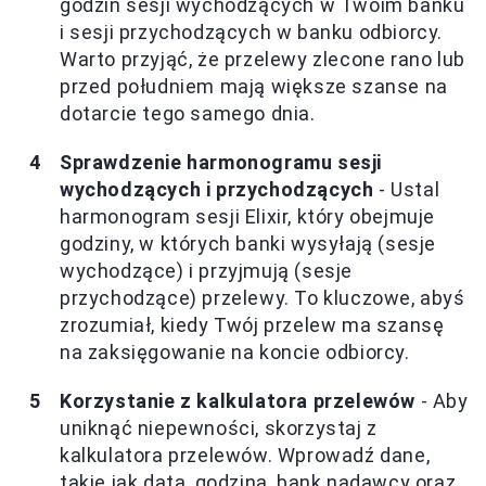
godzin sesji wychodzących w Twoim banku
i sesji przychodzących w banku odbiorcy.
Warto przyjąć, że przelewy zlecone rano lub
przed południem mają większe szanse na
dotarcie tego samego dnia.
Sprawdzenie harmonogramu sesji
wychodzących i przychodzących
- Ustal
harmonogram sesji Elixir, który obejmuje
godziny, w których banki wysyłają (sesje
wychodzące) i przyjmują (sesje
przychodzące) przelewy. To kluczowe, abyś
zrozumiał, kiedy Twój przelew ma szansę
na zaksięgowanie na koncie odbiorcy.
Korzystanie z kalkulatora przelewów
- Aby
uniknąć niepewności, skorzystaj z
kalkulatora przelewów. Wprowadź dane,
takie jak data, godzina, bank nadawcy oraz