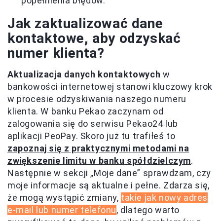
popełnienia błędów.
Jak zaktualizować dane
kontaktowe, aby odzyskać
numer klienta?
Aktualizacja danych kontaktowych
w
bankowości internetowej stanowi kluczowy krok
w procesie odzyskiwania naszego numeru
klienta. W banku Pekao zaczynam od
zalogowania się do serwisu Pekao24 lub
aplikacji PeoPay. Skoro już tu trafiłeś to
zapoznaj się z praktycznymi metodami na
zwiększenie limitu w banku spółdzielczym
.
Następnie w sekcji „Moje dane” sprawdzam, czy
moje informacje są aktualne i pełne. Zdarza się,
że mogą wystąpić zmiany,
takie jak nowy adres
e-mail lub numer telefonu
, dlatego warto