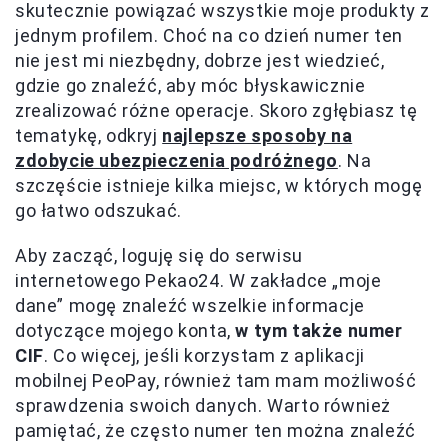
skutecznie powiązać wszystkie moje produkty z
jednym profilem. Choć na co dzień numer ten
nie jest mi niezbędny, dobrze jest wiedzieć,
gdzie go znaleźć, aby móc błyskawicznie
zrealizować różne operacje. Skoro zgłębiasz tę
tematykę, odkryj
najlepsze sposoby na
zdobycie ubezpieczenia podróżnego
. Na
szczęście istnieje kilka miejsc, w których mogę
go łatwo odszukać.
Aby zacząć, loguję się do serwisu
internetowego Pekao24. W zakładce „moje
dane” mogę znaleźć wszelkie informacje
dotyczące mojego konta,
w tym także numer
CIF
. Co więcej, jeśli korzystam z aplikacji
mobilnej PeoPay, również tam mam możliwość
sprawdzenia swoich danych. Warto również
pamiętać, że często numer ten można znaleźć