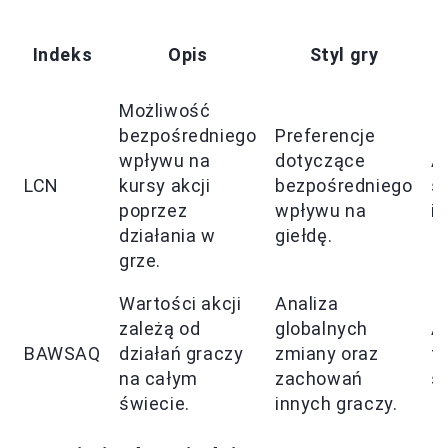
Indeks
Opis
Styl gry
Możliwość
bezpośredniego
Preferencje
wpływu na
dotyczące
A
LCN
kursy akcji
bezpośredniego
s
poprzez
wpływu na
i
działania w
giełdę.
grze.
Wartości akcji
Analiza
zależą od
globalnych
A
BAWSAQ
działań graczy
zmiany oraz
t
na całym
zachowań
s
świecie.
innych graczy.