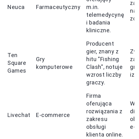
za
Neuca
Farmaceutyczny
m.in.
na 
telemedycynę
zdr
i badania
kliniczne.
Producent
gier, znany z
Zw
Ten
Gry
hitu "Fishing
zai
Square
komputerowe
Clash", notuje
gr
Games
wzrost liczby
izol
graczy.
Firma
oferująca
Wz
rozwiązania z
dig
Livechat
E-commerce
zakresu
obs
obsługi
e-
klienta online.