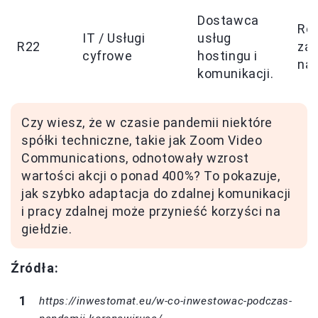
Dostawca
Ro
IT / Usługi
usług
R22
za
cyfrowe
hostingu i
na 
komunikacji.
Czy wiesz, że w czasie pandemii niektóre
spółki techniczne, takie jak Zoom Video
Communications, odnotowały wzrost
wartości akcji o ponad 400%? To pokazuje,
jak szybko adaptacja do zdalnej komunikacji
i pracy zdalnej może przynieść korzyści na
giełdzie.
Źródła:
https://inwestomat.eu/w-co-inwestowac-podczas-