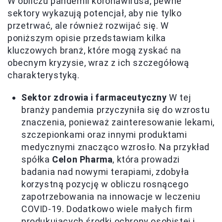
W obliczu pandemii koronawirusa, pewne
sektory wykazują potencjał, aby nie tylko
przetrwać, ale również rozwijać się. W
poniższym opisie przedstawiam kilka
kluczowych branż, które mogą zyskać na
obecnym kryzysie, wraz z ich szczegółową
charakterystyką.
Sektor zdrowia i farmaceutyczny
W tej
branży pandemia przyczyniła się do wzrostu
znaczenia, ponieważ zainteresowanie lekami,
szczepionkami oraz innymi produktami
medycznymi znacząco wzrosło. Na przykład
spółka
Celon Pharma
, która prowadzi
badania nad nowymi terapiami, zdobyła
korzystną pozycję w obliczu rosnącego
zapotrzebowania na innowacje w leczeniu
COVID-19. Dodatkowo wiele małych firm
produkujących środki ochrony osobistej i