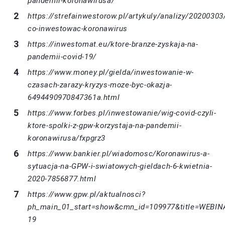
pandemii-koronawirusa/
https://strefainwestorow.pl/artykuly/analizy/20200303
co-inwestowac-koronawirus
https://inwestomat.eu/ktore-branze-zyskaja-na-
pandemii-covid-19/
https://www.money.pl/gielda/inwestowanie-w-
czasach-zarazy-kryzys-moze-byc-okazja-
6494490970847361a.html
https://www.forbes.pl/inwestowanie/wig-covid-czyli-
ktore-spolki-z-gpw-korzystaja-na-pandemii-
koronawirusa/fxpgrz3
https://www.bankier.pl/wiadomosc/Koronawirus-a-
sytuacja-na-GPW-i-swiatowych-gieldach-6-kwietnia-
2020-7856877.html
https://www.gpw.pl/aktualnosci?
ph_main_01_start=show&cmn_id=109977&title=WEBI
19