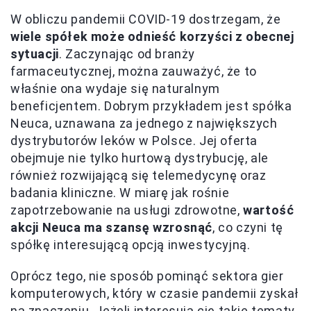
W obliczu pandemii COVID-19 dostrzegam, że
wiele spółek może odnieść korzyści z obecnej
sytuacji
. Zaczynając od branży
farmaceutycznej, można zauważyć, że to
właśnie ona wydaje się naturalnym
beneficjentem. Dobrym przykładem jest spółka
Neuca, uznawana za jednego z największych
dystrybutorów leków w Polsce. Jej oferta
obejmuje nie tylko hurtową dystrybucję, ale
również rozwijającą się telemedycynę oraz
badania kliniczne. W miarę jak rośnie
zapotrzebowanie na usługi zdrowotne,
wartość
akcji Neuca ma szansę wzrosnąć
, co czyni tę
spółkę interesującą opcją inwestycyjną.
Oprócz tego, nie sposób pominąć sektora gier
komputerowych, który w czasie pandemii zyskał
na znaczeniu. Jeżeli interesują cię takie tematy,