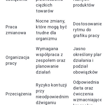
ciężkich
produktów
towarów
Nocne zmiany,
Dostosowanie
Praca
które mogą być
rytmu do
zmianowa
trudne dla
grafiku pracy
organizmu
Wymagana
Jasno
współpraca z
określony plan
Organizacja
zespołem oraz
działania i
pracy
planowanie
podział
działań
obowiązków
Odpowiednia
Ryzyko kontuzji
dieta oraz
przy
Przeciążenia
ćwiczenia
nieodpowiednim
wzmacniające
dźwiganiu