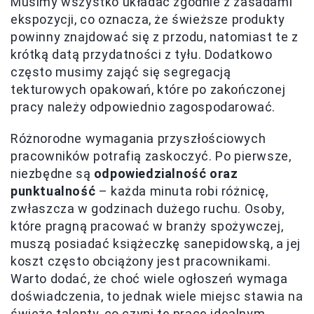
Musimy wszystko układać zgodnie z zasadami
ekspozycji, co oznacza, że świeższe produkty
powinny znajdować się z przodu, natomiast te z
krótką datą przydatności z tyłu. Dodatkowo
często musimy zająć się segregacją
tekturowych opakowań, które po zakończonej
pracy należy odpowiednio zagospodarować.
Różnorodne wymagania przyszłościowych
pracowników potrafią zaskoczyć. Po pierwsze,
niezbędne są
odpowiedzialność oraz
punktualność
– każda minuta robi różnicę,
zwłaszcza w godzinach dużego ruchu. Osoby,
które pragną pracować w branży spożywczej,
muszą posiadać książeczkę sanepidowską, a jej
koszt często obciążony jest pracownikami.
Warto dodać, że choć wiele ogłoszeń wymaga
doświadczenia, to jednak wiele miejsc stawia na
świeże talenty, co czyni tę pracę idealnym