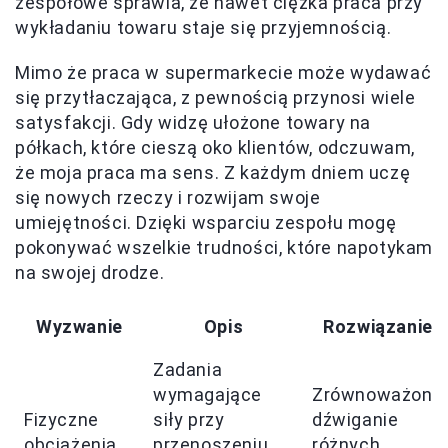
zespołowe sprawia, że nawet ciężka praca przy
wykładaniu towaru staje się przyjemnością.
Mimo że praca w supermarkecie może wydawać
się przytłaczająca, z pewnością przynosi wiele
satysfakcji. Gdy widzę ułożone towary na
półkach, które cieszą oko klientów, odczuwam,
że moja praca ma sens. Z każdym dniem uczę
się nowych rzeczy i rozwijam swoje
umiejętności. Dzięki wsparciu zespołu mogę
pokonywać wszelkie trudności, które napotykam
na swojej drodze.
Wyzwanie
Opis
Rozwiązanie
Zadania
wymagające
Zrównoważone
Fizyczne
siły przy
dźwiganie
obciążenia
przenoszeniu
różnych