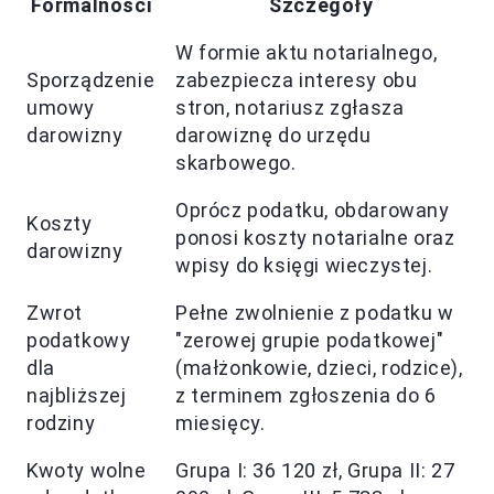
Formalności
Szczegóły
W formie aktu notarialnego,
Sporządzenie
zabezpiecza interesy obu
umowy
stron, notariusz zgłasza
darowizny
darowiznę do urzędu
skarbowego.
Oprócz podatku, obdarowany
Koszty
ponosi koszty notarialne oraz
darowizny
wpisy do księgi wieczystej.
Zwrot
Pełne zwolnienie z podatku w
podatkowy
"zerowej grupie podatkowej"
dla
(małżonkowie, dzieci, rodzice),
najbliższej
z terminem zgłoszenia do 6
rodziny
miesięcy.
Kwoty wolne
Grupa I: 36 120 zł, Grupa II: 27