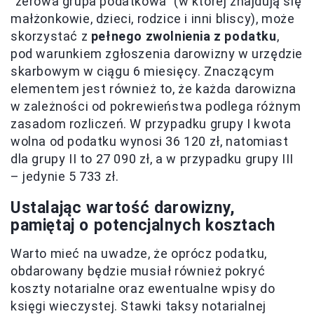
"zerowa grupa podatkowa" (w której znajdują się
małżonkowie, dzieci, rodzice i inni bliscy), może
skorzystać z
pełnego zwolnienia z podatku
,
pod warunkiem zgłoszenia darowizny w urzędzie
skarbowym w ciągu 6 miesięcy. Znaczącym
elementem jest również to, że każda darowizna
w zależności od pokrewieństwa podlega różnym
zasadom rozliczeń. W przypadku grupy I kwota
wolna od podatku wynosi 36 120 zł, natomiast
dla grupy II to 27 090 zł, a w przypadku grupy III
– jedynie 5 733 zł.
Ustalając wartość darowizny,
pamiętaj o potencjalnych kosztach
Warto mieć na uwadze, że oprócz podatku,
obdarowany będzie musiał również pokryć
koszty notarialne oraz ewentualne wpisy do
księgi wieczystej. Stawki taksy notarialnej