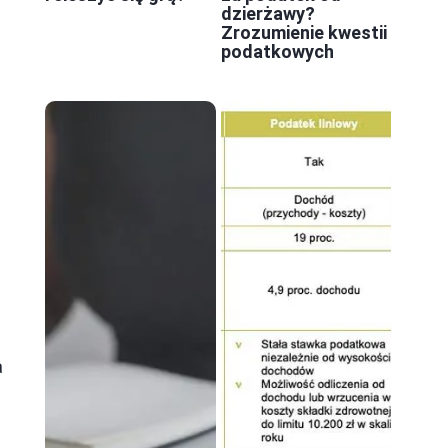
dzierżawy?
Zrozumienie kwestii
podatkowych
a