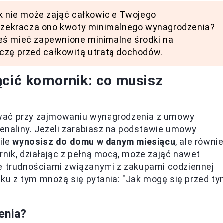
ik nie może zająć całkowicie Twojego
 przekracza ono kwoty minimalnego wynagrodzenia?
eś mieć zapewnione minimalne środki na
rczę przed całkowitą utratą dochodów.
ącić komornik: co musisz
ować przy zajmowaniu wynagrodzenia z umowy
renaliny. Jeżeli zarabiasz na podstawie umowy
 ile
wynosisz do domu w danym miesiącu
, ale równi
rnik, działając z pełną mocą, może zająć nawet
je trudnościami związanymi z zakupami codziennej
u z tym mnożą się pytania: "Jak mogę się przed t
enia?