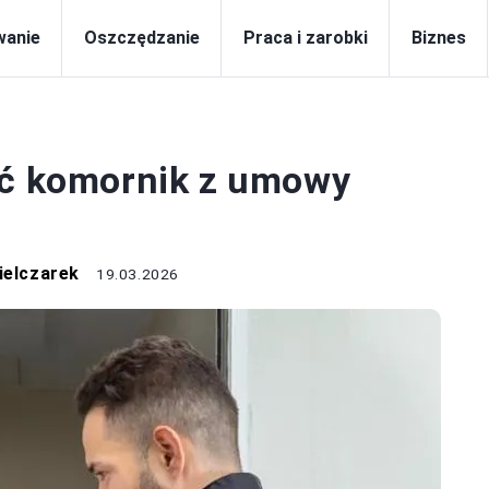
wanie
Oszczędzanie
Praca i zarobki
Biznes
CA I ZAROBKI
ać komornik z umowy
ielczarek
19.03.2026