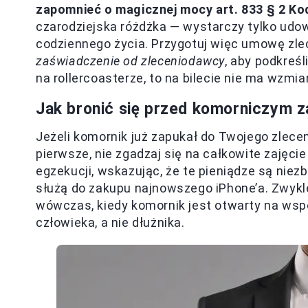
zapomnieć o magicznej mocy art. 833 § 2 K
czarodziejska różdżka — wystarczy tylko udow
codziennego życia. Przygotuj więc umowę zle
zaświadczenie od zleceniodawcy
, aby podkreś
na rollercoasterze, to na bilecie nie ma wzmia
Jak bronić się przed komorniczym 
Jeżeli komornik już zapukał do Twojego zlecen
pierwsze, nie zgadzaj się na całkowite zajęci
egzekucji, wskazując, że te pieniądze są nie
służą do zakupu najnowszego iPhone’a. Zwyk
wówczas, kiedy komornik jest otwarty na wspó
człowieka, a nie dłużnika.