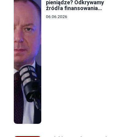
pieniądze? Odkrywamy
źródła finansowania
lokalnych budżetów
06.06.2026