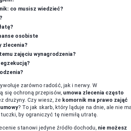
nik: co musisz wiedzieć?
?
łatę?
inanse osobiste
 zlecenia?
temu zajęciu wynagrodzenia?
 egzekucją?
rodzenia?
ywołuje zarówno radość, jak i nerwy. W
zą się ochroną przepisów,
umowa zlecenia często
bez drużyny. Czy wiesz, że
komornik ma prawo zająć
j umowy
? To jak skarb, który ląduje na dnie, ale nie m
uczki, by ograniczyć tę niemiłą utratę.
lecenie stanowi jedyne źródło dochodu,
nie możesz