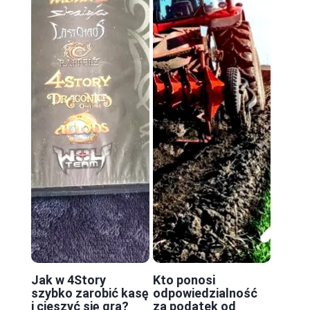
Jak w 4Story
Kto ponosi
szybko zarobić kasę
odpowiedzialność
i cieszyć się grą?
za podatek od