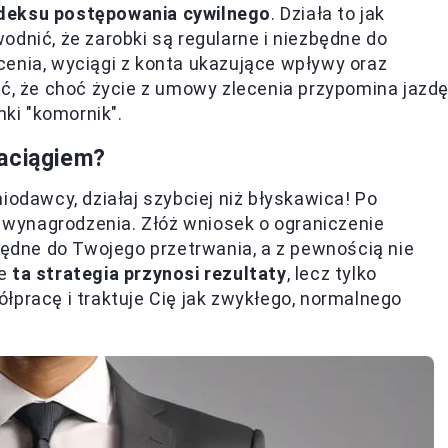
odeksu postępowania cywilnego
. Działa to jak
odnić, że zarobki są regularne i niezbędne do
cenia, wyciągi z konta ukazujące wpływy oraz
lić, że choć życie z umowy zlecenia przypomina jazd
nki "komornik".
zaciągiem?
iodawcy, działaj szybciej niż błyskawica! Po
e wynagrodzenia. Złóż wniosek o ograniczenie
zbędne do Twojego przetrwania, a z pewnością nie
le
ta strategia przynosi rezultaty
, lecz tylko
łpracę i traktuje Cię jak zwykłego, normalnego