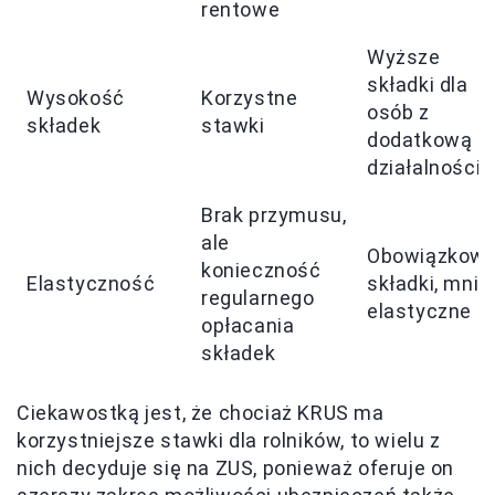
rentowe
Wyższe
składki dla
Wysokość
Korzystne
osób z
składek
stawki
dodatkową
działalnością
Brak przymusu,
ale
Obowiązkow
konieczność
Elastyczność
składki, mnie
regularnego
elastyczne
opłacania
składek
Ciekawostką jest, że chociaż KRUS ma
korzystniejsze stawki dla rolników, to wielu z
nich decyduje się na ZUS, ponieważ oferuje on