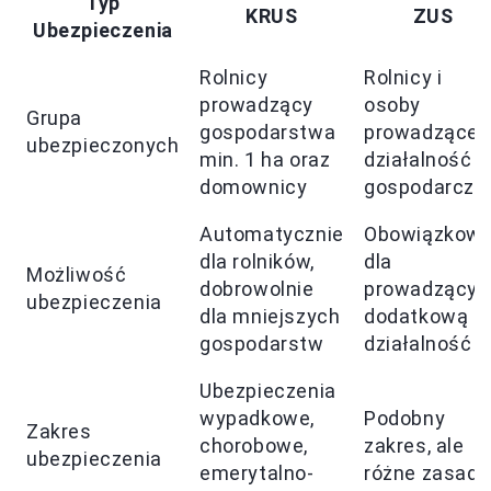
Typ
KRUS
ZUS
Ubezpieczenia
Rolnicy
Rolnicy i
prowadzący
osoby
Grupa
gospodarstwa
prowadzące
ubezpieczonych
min. 1 ha oraz
działalność
domownicy
gospodarczą
Automatycznie
Obowiązkow
dla rolników,
dla
Możliwość
dobrowolnie
prowadzącyc
ubezpieczenia
dla mniejszych
dodatkową
gospodarstw
działalność
Ubezpieczenia
wypadkowe,
Podobny
Zakres
chorobowe,
zakres, ale
ubezpieczenia
emerytalno-
różne zasady