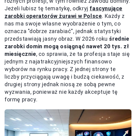
różnych profesji, w tym również zawodu dominy.
Jeżeli lubisz tę tematykę, odkryj
fascynujące
zarobki operatorów żurawi w Polsce
. Każdy z
nas ma swoje własne wyobrażenie o tym, co
oznacza "dobrze zarabiać", jednak statystyki
przedstawiają jasny obraz. W 2026 roku
średnie
zarobki domin mogą osiągnąć nawet 20 tys. zł
miesięcznie
, co sprawia, że ta profesja staje się
jednym z najatrakcyjniejszych finansowo
wyborów na rynku pracy. Z jednej strony te
liczby przyciągają uwagę i budzą ciekawość, z
drugiej strony jednak niosą ze sobą pewne
wyzwania, ponieważ nie każdy akceptuje tę
formę pracy.