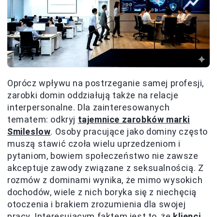
Oprócz wpływu na postrzeganie samej profesji,
zarobki domin oddziałują także na relacje
interpersonalne. Dla zainteresowanych
tematem: odkryj
tajemnice zarobków marki
Smileslow
. Osoby pracujące jako dominy często
muszą stawić czoła wielu uprzedzeniom i
pytaniom, bowiem społeczeństwo nie zawsze
akceptuje zawody związane z seksualnością. Z
rozmów z dominami wynika, że mimo wysokich
dochodów, wiele z nich boryka się z niechęcią
otoczenia i brakiem zrozumienia dla swojej
pracy. Interesującym faktem jest to, że
klienci