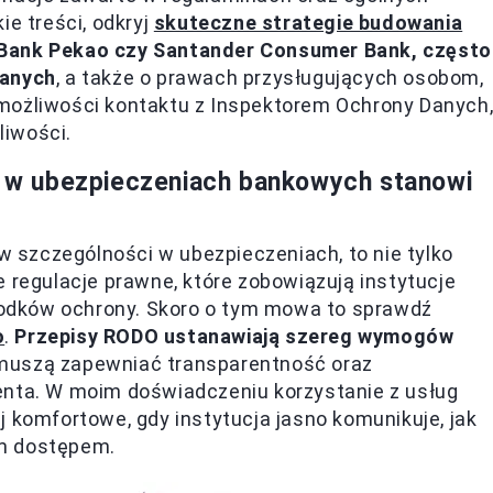
ie treści, odkryj
skuteczne strategie budowania
k Bank Pekao czy Santander Consumer Bank, często
danych
, a także o prawach przysługujących osobom,
możliwości kontaktu z Inspektorem Ochrony Danych
liwości.
w ubezpieczeniach bankowych stanowi
szczególności w ubezpieczeniach, to nie tylko
e regulacje prawne, które zobowiązują instytucje
odków ochrony. Skoro o tym mowa to sprawdź
o
.
Przepisy RODO ustanawiają szereg wymogów
i muszą zapewniać transparentność oraz
enta. W moim doświadczeniu korzystanie z usług
j komfortowe, gdy instytucja jasno komunikuje, jak
ym dostępem.