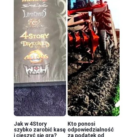
Jak w 4Story
Kto ponosi
szybko zarobić kasę
odpowiedzialność
i cieszyć się grą?
za podatek od