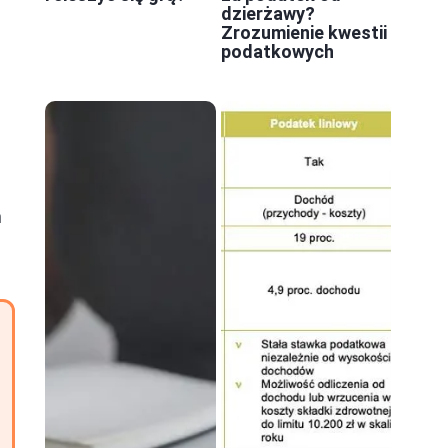
dzierżawy?
Zrozumienie kwestii
podatkowych
m