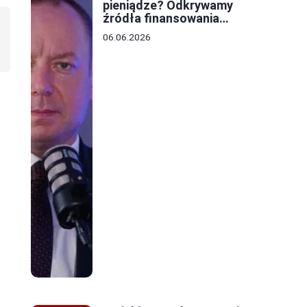
pieniądze? Odkrywamy
źródła finansowania
lokalnych budżetów
06.06.2026