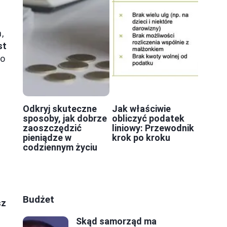
,
st
go
n
Odkryj skuteczne
Jak właściwie
sposoby, jak dobrze
obliczyć podatek
zaoszczędzić
liniowy: Przewodnik
pieniądze w
krok po kroku
codziennym życiu
y
Budżet
sz
Skąd samorząd ma