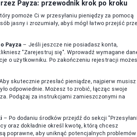
przez Payza: przewodnik krok po kroku
który pomoże Ci w przesyłaniu pieniędzy za pomocą
sób jasny i zrozumiały, abyś mógł łatwo przejść prz
to Payza
– Jeśli jeszcze nie posiadasz konta,
klikniesz "Zarejestruj się". Wprowadź wymagane dan
acje o użytkowniku. Po zakończeniu rejestracji może
Aby skutecznie przesłać pieniądze, najpierw musisz
yło odpowiednie. Możesz to zrobić, łącząc swoje
za. Podążaj za instrukcjami zamieszczonymi na
i
– Po dodaniu środków przejdź do sekcji "Przesyłan
cy oraz dokładnie określ kwotę, którą chcesz
e są poprawne, aby uniknąć potencjalnych problemów