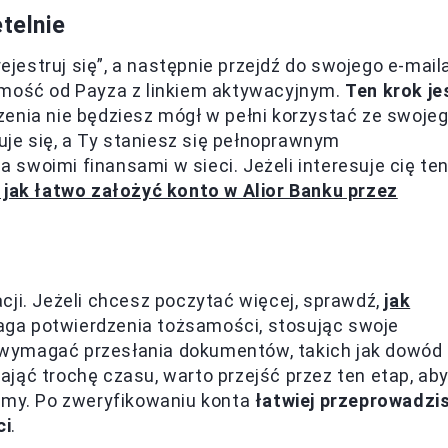
telnie
rejestruj się”, a następnie przejdź do swojego e-maila
omość od Payza z linkiem aktywacyjnym.
Ten krok je
zenia nie będziesz mógł w pełni korzystać ze swoje
wuje się, a Ty staniesz się pełnoprawnym
swoimi finansami w sieci. Jeżeli interesuje cię te
, jak łatwo założyć konto w Alior Banku przez
cji. Jeżeli chcesz poczytać więcej, sprawdź,
jak
ga potwierdzenia tożsamości, stosując swoje
wymagać przesłania dokumentów, takich jak dowód
jąć trochę czasu, warto przejść przez ten etap, ab
ormy. Po zweryfikowaniu konta
łatwiej przeprowadzi
ci
.