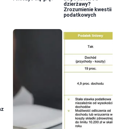
dzierżawy?
Zrozumienie kwestii
podatkowych
az