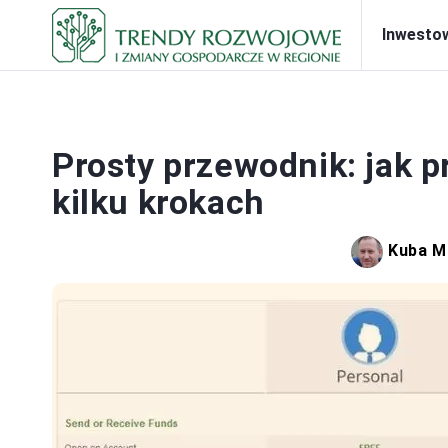
Inwesto
PRA
Prosty przewodnik: jak p
kilku krokach
Kuba M