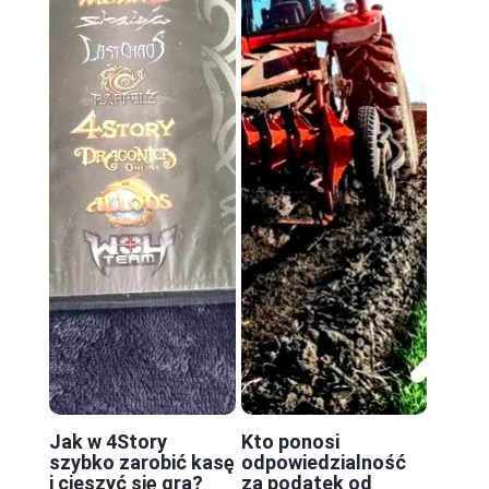
Jak w 4Story
Kto ponosi
szybko zarobić kasę
odpowiedzialność
i cieszyć się grą?
za podatek od