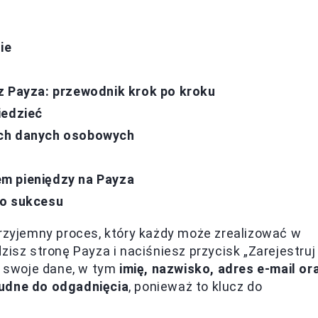
ie
z Payza: przewodnik krok po kroku
iedzieć
ich danych osobowych
m pieniędzy na Payza
do sukcesu
przyjemny proces, który każdy może zrealizować w
zisz stronę Payza i naciśniesz przycisk „Zarejestruj
dź swoje dane, w tym
imię, nazwisko, adres e-mail or
udne do odgadnięcia
, ponieważ to klucz do