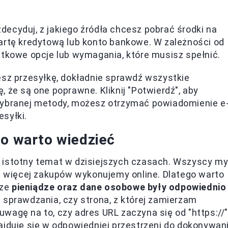
decyduj, z jakiego źródła chcesz pobrać środki na
artę kredytową lub konto bankowe. W zależności od
atkowe opcje lub wymagania, które musisz spełnić.
esz przesyłkę, dokładnie sprawdź wszystkie
 że są one poprawne. Kliknij "Potwierdź", aby
wybranej metody, możesz otrzymać powiadomienie e
syłki.
co warto wiedzieć
 istotny temat w dzisiejszych czasach. Wszyscy my
az więcej zakupów wykonujemy online. Dlatego warto
sze
pieniądze oraz dane osobowe były odpowiednio
u sprawdzania, czy strona, z której zamierzam
wagę na to, czy adres URL zaczyna się od "https://"
ajduję się w odpowiedniej przestrzeni do dokonywan