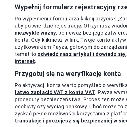
Wypełnij formularz rejestracyjny rze
Po wypełnieniu formularza kliknij przycisk „Za
aby potwierdzić rejestrację. Otrzymasz wiad
niezwykle ważny
, ponieważ bez jego zatwierd
konta. Gdy klikniesz w link, Twoje konto akty
użytkownikiem Payza, gotowym do zarządzania 
temat to
odwiedź nasz artykuł i dowiedz się
internet
.
Przygotuj się na weryfikację konta
Po aktywacji konta warto pomyśleć o weryfika
łatwo zapłacić VAT z konta VAT
. Payza wyma
procedury bezpieczeństwa. Proces ten może 
osobisty czy wyciąg bankowy. Choć może to za
zyskać pełne możliwości korzystania z platf
transakcje i poczujesz się bezpieczniej w sie