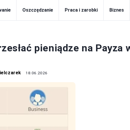
wanie
Oszczędzanie
Praca i zarobki
Biznes
CA I ZAROBKI
rzesłać pieniądze na Payza 
ielczarek
18.06.2026